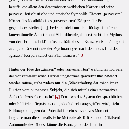
„Der ‚Skandal‘ der surrealistischen Weiblichkeitsinszenierung […]
betrifft vor allem den deformierten weiblichen Körper und seine
perverse, fetischistische und erotische Symbolik. Diesem ‚perversem‘
Körper das Idealbild eines ‚unversehrten‘ Körpers der Frau
gegenüberzustellen […], bedeutet nicht nur den Rückgriff auf eine
konventionelle Ästhetik und Abbildtheorie, die erst recht den Mythos
von der ‚Frau als Bild‘ aufrechterhält; dieser ‚Konservatismus‘ negiert
auch jene Erkenntnisse der Psychoanalyse, nach denen das Bild des
‚ganzen‘ Körpers selbst ein Phantasma ist.“
[3]
Hinter der Idee des „ganzen“ oder „unversehrten“ weiblichen Körpers,
der vor surrealistischen Darstellungsformen geschützt und bewahrt
werden müsse, stehe zudem nur die „Wiederholung der männlichen
Illusion vom autonomen Subjekt, die sich mittels einer normativen
Ästhetik abzusichern sucht“.
[4]
Dort, wo das System der sprachlichen
oder bildlichen Repräsentation jedoch direkt angegriffen wird, sieht
Eiblmayr hingegen das Potential für ein subversives Moment:
Begreife man die surrealistische Methode als Kritik an der (fiktiven)
Autonomie des Bildes, könne die Konzeption der Frau in