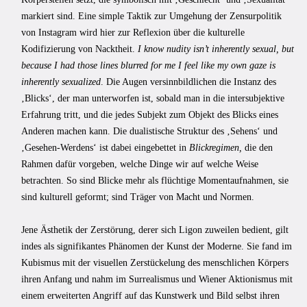
markiert sind. Eine simple Taktik zur Umgehung der Zensurpolitik
von Instagram wird hier zur Reflexion über die kulturelle
Kodifizierung von Nacktheit.
I know nudity isn’t inherently sexual, but
because I had those lines blurred for me I feel like my own gaze is
inherently sexualized
. Die Augen versinnbildlichen die Instanz des
‚Blicks‘, der man unterworfen ist, sobald man in die intersubjektive
Erfahrung tritt, und die jedes Subjekt zum Objekt des Blicks eines
Anderen machen kann. Die dualistische Struktur des ‚Sehens‘ und
‚Gesehen-Werdens‘ ist dabei eingebettet in
Blickregimen,
die den
Rahmen dafür vorgeben, welche Dinge wir auf welche Weise
betrachten. So sind Blicke mehr als flüchtige Momentaufnahmen, sie
sind kulturell geformt; sind Träger von Macht und Normen.
Jene Ästhetik der Zerstörung, derer sich Ligon zuweilen bedient, gilt
indes als signifikantes Phänomen der Kunst der Moderne. Sie fand im
Kubismus mit der visuellen Zerstückelung des menschlichen Körpers
ihren Anfang und nahm im Surrealismus und Wiener Aktionismus mit
einem erweiterten Angriff auf das Kunstwerk und Bild selbst ihren