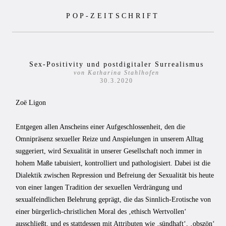
Zum
POP-ZEITSCHRIFT
Inhalt
springen
Sex-Positivity und postdigitaler Surrealismus
von Katharina Stahlhofen
30.3.2020
Zoë Ligon
Entgegen allen Anscheins einer Aufgeschlossenheit, den die
Omnipräsenz sexueller Reize und Anspielungen in unserem Alltag
suggeriert, wird Sexualität in unserer Gesellschaft noch immer in
hohem Maße tabuisiert, kontrolliert und pathologisiert. Dabei ist die
Dialektik zwischen Repression und Befreiung der Sexualität bis heute
von einer langen Tradition der sexuellen Verdrängung und
sexualfeindlichen Belehrung geprägt, die das Sinnlich-Erotische von
einer bürgerlich-christlichen Moral des ‚ethisch Wertvollen‘
ausschließt, und es stattdessen mit Attributen wie ‚sündhaft‘, ‚obszön‘