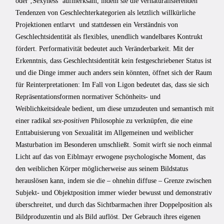
oder ‚Sexyness‘ aufmerksam, indem sie die vernaturalisierenden
Tendenzen von Geschlechterkategorien als letztlich willkürliche
Projektionen entlarvt
und stattdessen ein Verständnis von
Geschlechtsidentität als flexibles, unendlich wandelbares Kontrukt
fördert. Performativität bedeutet auch Veränderbarkeit. Mit der
Erkenntnis, dass Geschlechtsidentität kein festgeschriebener Status ist
und die Dinge immer auch anders sein könnten, öffnet sich der Raum
für Reinterpretationen: Im Fall von Ligon bedeutet das, dass sie sich
Repräsentationsformen normativer Schönheits- und
Weiblichkeitsideale bedient, um diese umzudeuten und semantisch mit
einer radikal
sex-positiven
Philosophie zu verknüpfen, die eine
Enttabuisierung von Sexualität im Allgemeinen und weiblicher
Masturbation im Besonderen umschließt. Somit wirft sie noch einmal
Licht auf das von Eiblmayr erwogene psychologische Moment, das
den weiblichen Körper möglicherweise aus seinem Bildstatus
herauslösen kann, indem sie die – ohnehin diffuse – Grenze zwischen
Subjekt- und Objektposition immer wieder bewusst und demonstrativ
überschreitet, und durch das Sichtbarmachen ihrer Doppelposition als
Bildproduzentin und als Bild auflöst. Der Gebrauch ihres eigenen