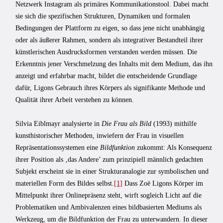
Netzwerk Instagram als primäres Kommunikationstool. Dabei macht
sie sich die spezifischen Strukturen, Dynamiken und formalen
Bedingungen der Plattform zu eigen, so dass jene nicht unabhängig
oder als äußerer Rahmen, sondern als integrativer Bestandteil ihrer
künstlerischen Ausdrucksformen verstanden werden müssen. Die
Erkenntnis jener Verschmelzung des Inhalts mit dem Medium, das ihn
anzeigt und erfahrbar macht, bildet die entscheidende Grundlage
dafür, Ligons Gebrauch ihres Körpers als signifikante Methode und
Qualität ihrer Arbeit verstehen zu können.
Silvia Eiblmayr analysierte in
Die Frau als Bild
(1993) mithilfe
kunsthistorischer Methoden, inwiefern der Frau in visuellen
Repräsentationssystemen eine
Bildfunktion
zukommt: Als Konsequenz
ihrer Position als ‚das Andere’ zum prinzipiell männlich gedachten
Subjekt erscheint sie in einer Strukturanalogie zur symbolischen und
materiellen Form des Bildes selbst.
[1]
Dass Zoë Ligons Körper im
Mittelpunkt ihrer Onlinepräsenz steht, wirft sogleich Licht auf die
Problematiken und Ambivalenzen eines bildbasierten Mediums als
Werkzeug, um die Bildfunktion der Frau zu unterwandern. In dieser