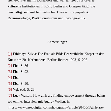
Heine-Universität in Düsseldorf und war seit 2015 für diverse
kulturelle Institutionen in Köln, Berlin und Glasgow tätig. Sie
beschäftigt sich mit feministischer Theorie, Körperpolitik,
Raumsoziologie, Postkolonialismus und Ideologiekritik.
Anmerkungen
[1]
Eiblmayr, Silvia: Die Frau als Bild: Der weibliche Körper in der
Kunst des 20. Jahrhunderts. Berlin: Reimer 1993, S. 202
[2]
Ebd. S. 86.
[3]
Ebd. S. 92.
[4]
Ebd.
[5]
Ebd. S. 90.
[6]
Vgl. ebd. S. 23.
[7]
Lucy Watson: How girls are finding empowerment through being
sad online, Interview mit Audrey Wollen, in:
https://www.dazeddigital.com/photography/article/28463/1/girls-are-