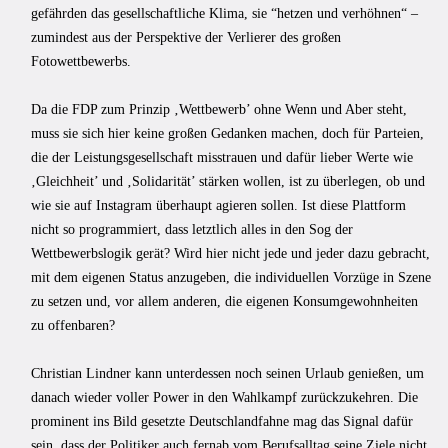
gefährden das gesellschaftliche Klima, sie “hetzen und verhöhnen“ –
zumindest aus der Perspektive der Verlierer des großen
Fotowettbewerbs.
Da die FDP zum Prinzip ‚Wettbewerb’ ohne Wenn und Aber steht,
muss sie sich hier keine großen Gedanken machen, doch für Parteien,
die der Leistungsgesellschaft misstrauen und dafür lieber Werte wie
‚Gleichheit’ und ‚Solidarität’ stärken wollen, ist zu überlegen, ob und
wie sie auf Instagram überhaupt agieren sollen. Ist diese Plattform
nicht so programmiert, dass letztlich alles in den Sog der
Wettbewerbslogik gerät? Wird hier nicht jede und jeder dazu gebracht,
mit dem eigenen Status anzugeben, die individuellen Vorzüge in Szene
zu setzen und, vor allem anderen, die eigenen Konsumgewohnheiten
zu offenbaren?
Christian Lindner kann unterdessen noch seinen Urlaub genießen, um
danach wieder voller Power in den Wahlkampf zurückzukehren. Die
prominent ins Bild gesetzte Deutschlandfahne mag das Signal dafür
sein, dass der Politiker auch fernab vom Berufsalltag seine Ziele nicht