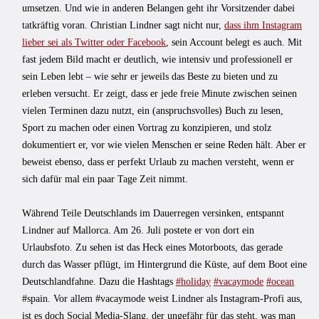
umsetzen. Und wie in anderen Belangen geht ihr Vorsitzender dabei
tatkräftig voran. Christian Lindner sagt nicht nur,
dass ihm Instagram
lieber sei als Twitter oder Facebook
, sein Account belegt es auch. Mit
fast jedem Bild macht er deutlich, wie intensiv und professionell er
sein Leben lebt – wie sehr er jeweils das Beste zu bieten und zu
erleben versucht. Er zeigt, dass er jede freie Minute zwischen seinen
vielen Terminen dazu nutzt, ein (anspruchsvolles) Buch zu lesen,
Sport zu machen oder einen Vortrag zu konzipieren, und stolz
dokumentiert er, vor wie vielen Menschen er seine Reden hält. Aber er
beweist ebenso, dass er perfekt Urlaub zu machen versteht, wenn er
sich dafür mal ein paar Tage Zeit nimmt.
Während Teile Deutschlands im Dauerregen versinken, entspannt
Lindner auf Mallorca. Am 26. Juli postete er von dort ein
Urlaubsfoto. Zu sehen ist das Heck eines Motorboots, das gerade
durch das Wasser pflügt, im Hintergrund die Küste, auf dem Boot eine
Deutschlandfahne. Dazu die Hashtags
#holiday
#vacaymode
#ocean
#spain. Vor allem #vacaymode weist Lindner als Instagram-Profi aus,
ist es doch Social Media-Slang, der ungefähr für das steht, was man