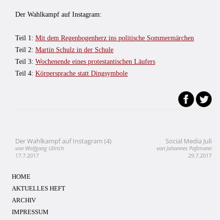
Der Wahlkampf auf Instagram:
Teil 1:
Mit dem Regenbogenherz ins politische Sommermärchen
Teil 2:
Martin Schulz in der Schule
Teil 3:
Wochenende eines protestantischen Läufers
Teil 4:
Körpersprache statt Dingsymbole
Der Wahlkampf auf Instagram (4)
Social Media Juli
Beitragsnavigation
von Wolfgang Ullrich
von Johannes Paßmann
17.7.2017
29.7.2017
HOME
AKTUELLES HEFT
ARCHIV
IMPRESSUM