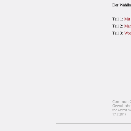
Der Wahlka
Teil 1:
Mit
Teil 2:
Mar
Teil 3:
Woc
Common Gr
Beitragsna
Gewohnhe
von Maren Li
17.7.2017