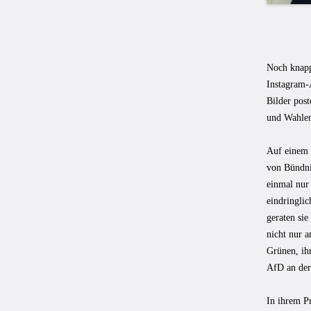
Noch knapp
Instagram-A
Bilder post
und Wahlent
Auf einem F
von Bündni
einmal nur 
eindringli
geraten sie
nicht nur 
Grünen, ihr
AfD an der
In ihrem Pr