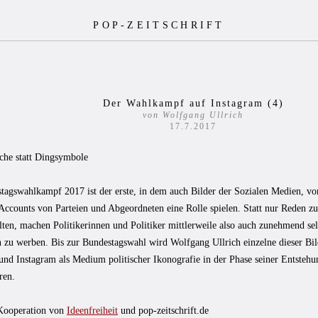
POP-ZEITSCHRIFT
Der Wahlkampf auf Instagram (4)
von Wolfgang Ullrich
17.7.2017
che statt Dingsymbole
tagswahlkampf 2017 ist der erste, in dem auch Bilder der Sozialen Medien, vor
Accounts von Parteien und Abgeordneten eine Rolle spielen. Statt nur Reden 
lten, machen Politikerinnen und Politiker mittlerweile also auch zunehmend sel
n zu werben. Bis zur Bundestagswahl wird Wolfgang Ullrich einzelne dieser Bil
und Instagram als Medium politischer Ikonografie in der Phase seiner Entstehu
ren.
 Kooperation von
Ideenfreiheit
und pop-zeitschrift.de