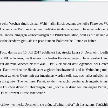
 zehn Wochen sind’s bis zur Wahl – allmählich beginnt die heiße Phase des W
ccounts der Politikerinnen und Politiker ist das zu spüren. Die einen erhöhen d
en, andere hingegen vernachlässigen die Bilderproduktion, weil es für sie nun 
scheidenderes gibt, als ein paar hundert Follower bei Laune zu halten.
oto, das sie am 16. Juli 2017 publiziert hat, streckt Laura S. Dornheim, Berl
s 90/Die Grünen, der Kamera ihre beiden Hände entgegen. Die ausgestreckten F
für die zehn Wochen bis zur Wahl. Der Blick fixiert das Gegenüber, der Gesicht
ch. Damit wirken die Hände aber zugleich beschwörend, und in Verbindung mit
 sogar zu einer Geste, mit der imaginiert werden soll, was noch alles möglich ist
an die großen Themen ihrer Partei, sondern versucht, gewiss auch angesichts n
e Follower davon zu überzeugen, dass „noch alles drin“ sei: Die eigene Partei
 Fünf-Prozent-Hürde scheiternd?
ofiltext vermerkt Dornheim, sie möge „Twitter lieber“ als Instagram. Tatsächl