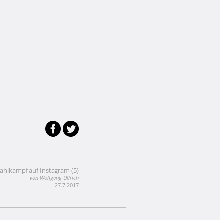
ahlkampf auf Instagram (5)
von Wolfgang Ullrich
27.7.2017