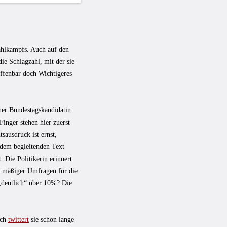
ahlkampfs. Auch auf den
ie Schlagzahl, mit der sie
offenbar doch Wichtigeres
iner Bundestagskandidatin
inger stehen hier zuerst
sausdruck ist ernst,
 dem begleitenden Text
. Die Politikerin erinnert
ur mäßiger Umfragen für die
 „deutlich“ über 10%? Die
ich
twittert
sie schon lange