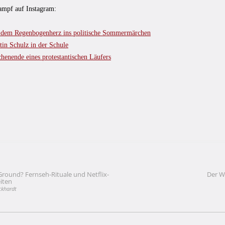
mpf auf Instagram:
 dem Regenbogenherz ins politische Sommermärchen
tin Schulz in der Schule
henende eines protestantischen Läufers
ound? Fernseh-Rituale und Netflix-
Der W
vigation
iten
ckhardt