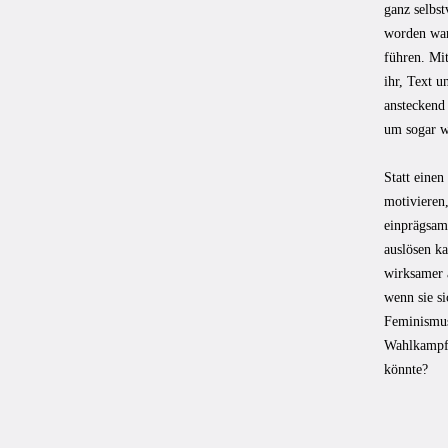
ganz selbst
worden war
führen. Mi
ihr, Text u
ansteckend 
um sogar w
Statt eine
motivieren,
einprägsam,
auslösen k
wirksamer 
wenn sie s
Feminismus
Wahlkampf 
könnte?