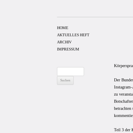
Zum
Inhalt
springen
HOME
AKTUELLES HEFT
ARCHIV
IMPRESSUM
Körperspra
Suchen
nach:
Der Bundes
Instagram-
zu veransta
Botschafte
betrachten 
kommentie
Teil 3 der