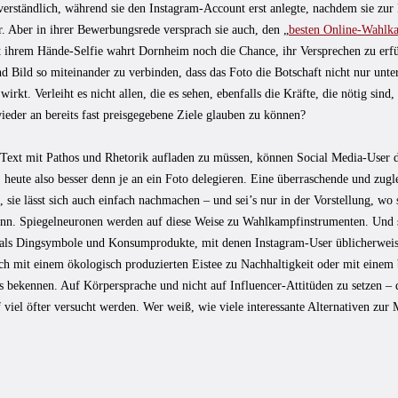
verständlich, während sie den Instagram-Account erst anlegte, nachdem sie zur
. Aber in ihrer Bewerbungsrede versprach sie auch, den „
besten Online-Wahlka
t ihrem Hände-Selfie wahrt Dornheim noch die Chance, ihr Versprechen zu erfül
nd Bild so miteinander zu verbinden, dass das Foto die Botschaft nicht nur unte
wirkt. Verleiht es nicht allen, die es sehen, ebenfalls die Kräfte, die nötig sind,
ieder an bereits fast preisgegebene Ziele glauben zu können?
n Text mit Pathos und Rhetorik aufladen zu müssen, können Social Media-User 
 heute also besser denn je an ein Foto delegieren. Eine überraschende und zugle
 sie lässt sich auch einfach nachmachen – und sei’s nur in der Vorstellung, w
ann. Spiegelneuronen werden auf diese Weise zu Wahlkampfinstrumenten. Und s
als Dingsymbole und Konsumprodukte, mit denen Instagram-User üblicherweise
ich mit einem ökologisch produzierten Eistee zu Nachhaltigkeit oder mit eine
 bekennen. Auf Körpersprache und nicht auf Influencer-Attitüden zu setzen – d
viel öfter versucht werden. Wer weiß, wie viele interessante Alternativen zur