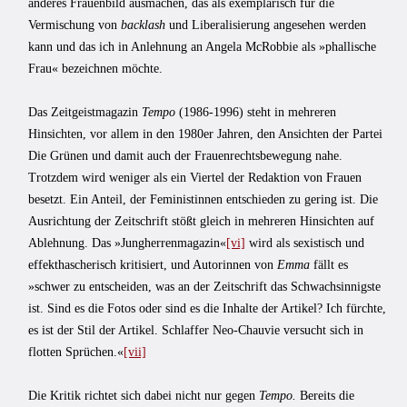
anderes Frauenbild ausmachen, das als exemplarisch für die
Vermischung von
backlash
und Liberalisierung angesehen werden
kann und das ich in Anlehnung an Angela McRobbie als »phallische
Frau« bezeichnen möchte.
Das Zeitgeistmagazin
Tempo
(1986-1996) steht in mehreren
Hinsichten, vor allem in den 1980er Jahren, den Ansichten der Partei
Die Grünen und damit auch der Frauenrechtsbewegung nahe.
Trotzdem wird weniger als ein Viertel der Redaktion von Frauen
besetzt. Ein Anteil, der Feministinnen entschieden zu gering ist. Die
Ausrichtung der Zeitschrift stößt gleich in mehreren Hinsichten auf
Ablehnung. Das »Jungherrenmagazin«
[vi]
wird als sexistisch und
effekthascherisch kritisiert, und Autorinnen von
Emma
fällt es
»schwer zu entscheiden, was an der Zeitschrift das Schwachsinnigste
ist. Sind es die Fotos oder sind es die Inhalte der Artikel? Ich fürchte,
es ist der Stil der Artikel. Schlaffer Neo-Chauvie versucht sich in
flotten Sprüchen.«
[vii]
Die Kritik richtet sich dabei nicht nur gegen
Tempo.
Bereits die