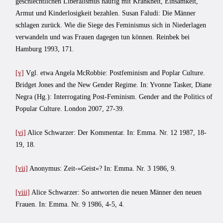
geschlechtlichen Liberalismus häufig mit Krankheit, Einsamkeit,
Armut und Kinderlosigkeit bezahlen. Susan Faludi: Die Männer
schlagen zurück. Wie die Siege des Feminismus sich in Niederlagen
verwandeln und was Frauen dagegen tun können. Reinbek bei
Hamburg 1993, 171.
[v]
Vgl. etwa Angela McRobbie: Postfeminism and Poplar Culture.
Bridget Jones and the New Gender Regime. In: Yvonne Tasker, Diane
Negra (Hg.): Interrogating Post-Feminism. Gender and the Politics of
Popular Culture. London 2007, 27-39.
[vi]
Alice Schwarzer: Der Kommentar. In: Emma. Nr. 12 1987, 18-
19, 18.
[vii]
Anonymus: Zeit-»Geist«? In: Emma. Nr. 3 1986, 9.
[viii]
Alice Schwarzer: So antworten die neuen Männer den neuen
Frauen. In: Emma. Nr. 9 1986, 4-5, 4.