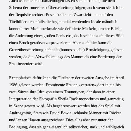
Auch Männlichkeitsdarstellungen lassen sich auffinden, die dem
Schema der ›unechten‹ Überschreitung folgen, auch wenn sie sich in
der Requisite ›echter‹ Posen bedienen. Zwar sieht man auf den
Titelbildern ebenfalls die hegemonial werdenden Ideale männlich
konnotierter Machtmerkmale wie definierte Muskeln, ernster Blick,
die Andeutung eines großen Penis etc., doch scheint auch dieses Bild
einen Bruch geradezu zu provozieren. Aber auch hier kann die
Grenzüberschreitung nicht als (homosexuelle) Ermächtigung gelesen
werden, da die ›Verweiblichung‹ des Mannes als eine Forderung der
Frau inszeniert wird.
Exemplarisch dafür kann die Titelstory der zweiten Ausgabe im April
1986 gelesen werden. Prominente Frauen »verraten« dort in ein bis
zwei Sätzen ihre Idee von einem Traumtypen, der dann in einer
Interpretation der Fotografin Sheila Rock monochrom und ganzseitig
in Szene gesetzt wird. Als begehrenswert werden hier das Spiel mit
Androgynität, Stars wie David Bowie, schlanke Männer mit Röcken
und langen Haaren ausgezeichnet. Dies alles aber nur unter der
Bedingung, dass sie ganz eigentlich selbstsicher, stark und erfolgreich