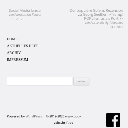
Social Media Januar
Der populäre Golem. Rezension
Beitragsnavigation
zu Georg Seeßlen, »Trump!
von Annekathrin Kohout
POPulismus als Politik«
15.1.2017
von Aristotelis Agridopoulos
24.1.2017
HOME
AKTUELLES HEFT
ARCHIV
IMPRESSUM
Suchen
nach:
Powered by
WordPress
© 2012-2026 www.pop-
zeitschrift.de