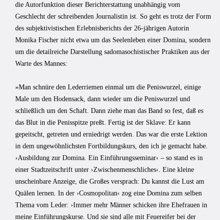
die Autorfunktion dieser Berichterstattung unabhängig vom
Geschlecht der schreibenden Journalistin ist. So geht es trotz der Form
des subjektivistischen Erlebnisberichts der 26-jährigen Autorin
Monika Fischer nicht etwa um das Seelenleben einer Domina, sondern
um die detailreiche Darstellung sadomasochistischer Praktiken aus der
Warte des Mannes:
»Man schnüre den Lederriemen einmal um die Peniswurzel, einige
Male um den Hodensack, dann wieder um die Peniswurzel und
schließlich um den Schaft. Dann ziehe man das Band so fest, daß es
das Blut in die Penisspitze preßt. Fertig ist der Sklave: Er kann
gepeitscht, getreten und erniedrigt werden. Das war die erste Lektion
in dem ungewöhnlichsten Fortbildungskurs, den ich je gemacht habe.
›Ausbildung zur Domina. Ein Einführungsseminar‹ – so stand es in
einer Stadtzeitschrift unter ›Zwischenmenschliches‹. Eine kleine
unscheinbare Anzeige, die Großes versprach: Du kannst die Lust am
Quälen lernen. In der ›Cosmopolitan‹ zog eine Domina zum selben
Thema vom Leder: ›Immer mehr Männer schicken ihre Ehefrauen in
meine Einführungskurse. Und sie sind alle mit Feuereifer bei der