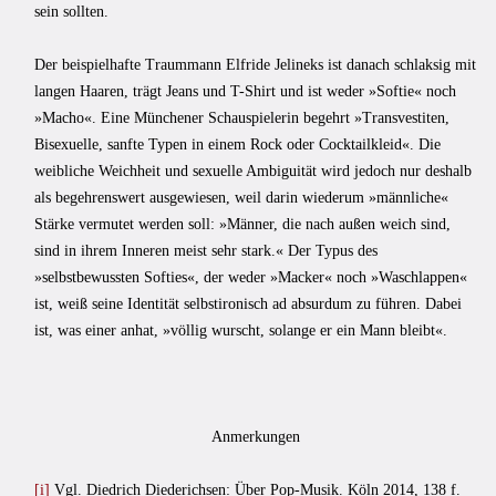
sein sollten.
Der beispielhafte Traummann Elfride Jelineks ist danach schlaksig mit
langen Haaren, trägt Jeans und T-Shirt und ist weder »Softie« noch
»Macho«. Eine Münchener Schauspielerin begehrt »Transvestiten,
Bisexuelle, sanfte Typen in einem Rock oder Cocktailkleid«. Die
weibliche Weichheit und sexuelle Ambiguität wird jedoch nur deshalb
als begehrenswert ausgewiesen, weil darin wiederum »männliche«
Stärke vermutet werden soll: »Männer, die nach außen weich sind,
sind in ihrem Inneren meist sehr stark.« Der Typus des
»selbstbewussten Softies«, der weder »Macker« noch »Waschlappen«
ist, weiß seine Identität selbstironisch ad absurdum zu führen. Dabei
ist, was einer anhat, »völlig wurscht, solange er ein Mann bleibt«.
Anmerkungen
[i]
Vgl. Diedrich Diederichsen: Über Pop-Musik. Köln 2014, 138 f.