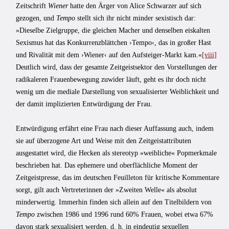
Zeitschrift
Wiener
hatte den Ärger von Alice Schwarzer auf sich
gezogen, und
Tempo
stellt sich ihr nicht minder sexistisch dar:
»Dieselbe Zielgruppe, die gleichen Macher und denselben eiskalten
Sexismus hat das Konkurrenzblättchen ›Tempo‹, das in großer Hast
und Rivalität mit dem ›Wiener‹ auf den Aufsteiger-Markt kam.«
[viii]
Deutlich wird, dass der gesamte Zeitgeistsektor den Vorstellungen der
radikaleren Frauenbewegung zuwider läuft, geht es ihr doch nicht
wenig um die mediale Darstellung von sexualisierter Weiblichkeit und
der damit implizierten Entwürdigung der Frau.
Entwürdigung erfährt eine Frau nach dieser Auffassung auch, indem
sie auf überzogene Art und Weise mit den Zeitgeistattributen
ausgestattet wird, die Hecken als stereotyp »weibliche« Popmerkmale
beschrieben hat. Das ephemere und oberflächliche Moment der
Zeitgeistpresse, das im deutschen Feuilleton für kritische Kommentare
sorgt, gilt auch Vertreterinnen der »Zweiten Welle« als absolut
minderwertig. Immerhin finden sich allein auf den Titelbildern von
Tempo
zwischen 1986 und 1996 rund 60% Frauen, wobei etwa 67%
davon stark sexualisiert werden, d. h. in eindeutig sexuellen