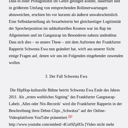
Dass es einer Protagonistin im Genre gelingen könnte, dauerhaft und
in größerem Umfang von entsprechenden Rollenerwartungen
abzuweichen, erschien bis vor kurzem als äußerst unwahrscheinlich.
Eine Selbstdarstellung als Sexarbeiterin bei gleichzeitiger Legitimität
der Sprecherposition im subkulturellen Kosmos war im Rap im
Allgemeinen und im Gangstarap im Besonderen nahezu undenkbar.
Dass sich dies – so unsere These – mit dem Auftreten der Frankfurter
Rapperin Schwesta Ewa nun geändert hat, wirft aus unserer Sicht
einige Fragen auf, denen wir uns im Folgenden eingehender zuwenden
wollen.
3. Der Fall Schwesta Ewa
Die HipHop-kulturelle Bühne betritt Schwesta Ewa Ende des Jahres
2011. Als „erstes weibliches Signing“ des Frankfurter Gangstarap-
Labels ‚Alles oder Nix-Records‘ wird die Frankfurter Rapperin in der
Beschreibung ihres Debut-Clips „Schwätza“ auf der Online-
[6]
Videoplattform YouTube präsentiert.
http://www.youtube.com/embed/-4Cot9ZpH3s [Video nicht mehr