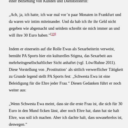
einer Beziehung von Kunden und Dienstleisterin:
„Ach, ja, ich hatte, ich war mal vor’n paar Monaten in Frankfurt und
da waren wir intim miteinander. Und da hab ich ihr ihr Geld nicht
gegeben wie abgemacht und seitdem schreibt sie mich immer an und
[19]
will ihre 30 Euro haben.“
Indem er einerseits auf die Rolle Ewas als Sexarbeiterin verweist,
bemüht PA Sports hier ein kulturelles Stigma, das Sexarbeit aus
mehrheitsgesellschaftlicher Sicht anhaftet (vgl. Löw/Ruhne 2011).
Diese Vorstellung von ‚Prostitution‘ als sittlich verwerflicher Tätigkeit
zu Grunde legend stellt PA Sports fest: „Schwesta Ewa ist eine
Beleidigung für die Ehre jeder Frau.“ Diesen Gedanken führt er noch
weiter aus:
„Wenn Schwesta Ewa meint, dass sie die erste Frau ist, die sich für 30
Euro in den Mund ficken lässt, aber noch Ehre hat, dann hat sie halt
Ehre, was soll ich machen. Aber ich dachte halt, dass sowasehrelos ist,
deswegen.“