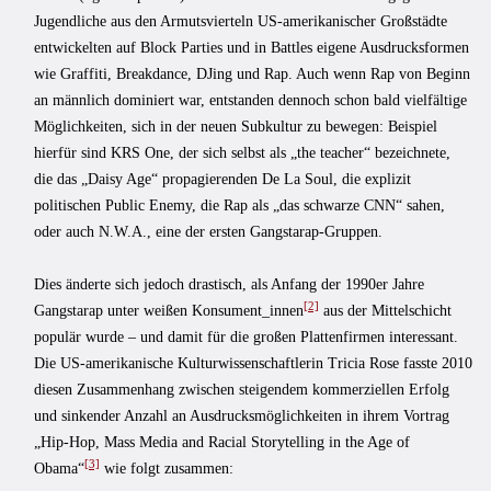
Jugendliche aus den Armutsvierteln US-amerikanischer Großstädte
entwickelten auf Block Parties und in Battles eigene Ausdrucksformen
wie Graffiti, Breakdance, DJing und Rap. Auch wenn Rap von Beginn
an männlich dominiert war, entstanden dennoch schon bald vielfältige
Möglichkeiten, sich in der neuen Subkultur zu bewegen: Beispiel
hierfür sind KRS One, der sich selbst als „the teacher“ bezeichnete,
die das „Daisy Age“ propagierenden De La Soul, die explizit
politischen Public Enemy, die Rap als „das schwarze CNN“ sahen,
oder auch N.W.A., eine der ersten Gangstarap-Gruppen.
Dies änderte sich jedoch drastisch, als Anfang der 1990er Jahre
[2]
Gangstarap unter weißen Konsument_innen
aus der Mittelschicht
populär wurde – und damit für die großen Plattenfirmen interessant.
Die US-amerikanische Kulturwissenschaftlerin Tricia Rose fasste 2010
diesen Zusammenhang zwischen steigendem kommerziellen Erfolg
und sinkender Anzahl an Ausdrucksmöglichkeiten in ihrem Vortrag
„Hip-Hop, Mass Media and Racial Storytelling in the Age of
[3]
Obama“
wie folgt zusammen: