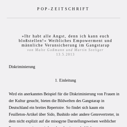
Zum
POP-ZEITSCHRIFT
Inhalt
springen
»Ihr habt alle Angst, denn ich kann euch
bloßstellen!« Weibliches Empowerment und
männliche Verunsicherung im Gangstarap
von Malte Goßmann und Martin Seeliger
13.5.2013
Diskriminierung
1. Einleitung
Wird ein anerkanntes Beispiel für die Diskriminierung von Frauen in
der Kultur gesucht, bieten die Bildwelten des Gangstarap in
Deutschland ein breites Repertoire. So findet sich kaum ein
Feuilleton-Artikel über Sido, Bushido oder andere Genrevertreter, in
dem nicht explizit auf die misogyne Darstellungsweisen weiblicher