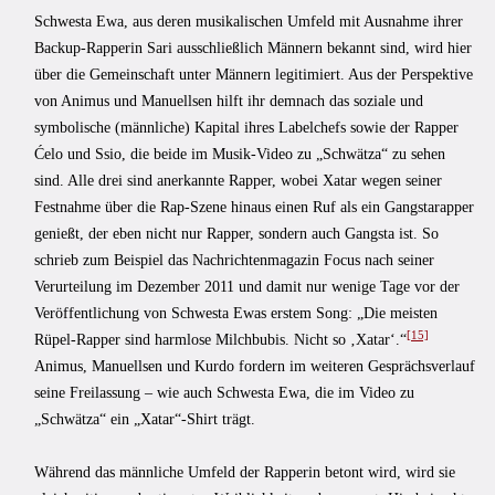
Schwesta Ewa, aus deren musikalischen Umfeld mit Ausnahme ihrer
Backup-Rapperin Sari ausschließlich Männern bekannt sind, wird hier
über die Gemeinschaft unter Männern legitimiert. Aus der Perspektive
von Animus und Manuellsen hilft ihr demnach das soziale und
symbolische (männliche) Kapital ihres Labelchefs sowie der Rapper
Ćelo und Ssio, die beide im Musik-Video zu „Schwätza“ zu sehen
sind. Alle drei sind anerkannte Rapper, wobei Xatar wegen seiner
Festnahme über die Rap-Szene hinaus einen Ruf als ein Gangstarapper
genießt, der eben nicht nur Rapper, sondern auch Gangsta ist. So
schrieb zum Beispiel das Nachrichtenmagazin Focus nach seiner
Verurteilung im Dezember 2011 und damit nur wenige Tage vor der
Veröffentlichung von Schwesta Ewas erstem Song: „Die meisten
[15]
Rüpel-Rapper sind harmlose Milchbubis. Nicht so ‚Xatar‘.“
Animus, Manuellsen und Kurdo fordern im weiteren Gesprächsverlauf
seine Freilassung – wie auch Schwesta Ewa, die im Video zu
„Schwätza“ ein „Xatar“-Shirt trägt.
Während das männliche Umfeld der Rapperin betont wird, wird sie