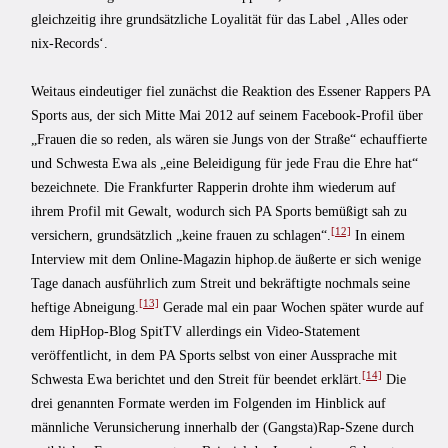
gleichzeitig ihre grundsätzliche Loyalität für das Label ‚Alles oder
nix-Records‘.
Weitaus eindeutiger fiel zunächst die Reaktion des Essener Rappers PA
Sports aus, der sich Mitte Mai 2012 auf seinem Facebook-Profil über
„Frauen die so reden, als wären sie Jungs von der Straße“ echauffierte
und Schwesta Ewa als „eine Beleidigung für jede Frau die Ehre hat“
bezeichnete. Die Frankfurter Rapperin drohte ihm wiederum auf
ihrem Profil mit Gewalt, wodurch sich PA Sports bemüßigt sah zu
[12]
versichern, grundsätzlich „keine frauen zu schlagen“.
In einem
Interview mit dem Online-Magazin hiphop.de äußerte er sich wenige
Tage danach ausführlich zum Streit und bekräftigte nochmals seine
[13]
heftige Abneigung.
Gerade mal ein paar Wochen später wurde auf
dem HipHop-Blog SpitTV allerdings ein Video-Statement
veröffentlicht, in dem PA Sports selbst von einer Aussprache mit
[14]
Schwesta Ewa berichtet und den Streit für beendet erklärt.
Die
drei genannten Formate werden im Folgenden im Hinblick auf
männliche Verunsicherung innerhalb der (Gangsta)Rap-Szene durch