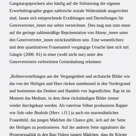
Gangstarapsprechern also häufig auf die Stilisierung der eigenen
Erwerbsbiographie gegen zahlreiche soziale Widerstände ausgerichtet
sind, lassen sich entsprechende Erzählungen und Darstellungen für
Genrevertreter
_innen
nur selten verzeichnen. Dies mag nun zum einen
auf die geringe zahlenmäßige Repräsentation von Akteur
_innen
unter
den Genrevertreter_innen zurückzuführen sein. Eine wesentlichere
und dem quantitativen Frauenanteil vorgängige Ursache lässt sich mit
Güngör (2006: 81) in einer (wohl nicht nur) unter den
Genrevertretern verbreiteten Geisteshaltung erkennen:
„Rollenvorstellungen aus der Vergangenheit und archaische Bilder wie
das von der Heiligen und Hure rücken zunehmend in den Vordergrund
und bestimmen das Denken und Handeln von Jugendlichen. Rap ist im
Moment das Medium, in dem diese rückständigen Bilder immer
wieder durchgekaut werden. Als vaterlose Söhne produzieren Rapper
wie
Sido
oder
Bushido
[Herv. i.O.] ja auch ein marienähnliches
Frauenbild, das jungen Mädchen die Chance gibt, sich auf der Seite
der Heiligen zu positionieren. Auf der anderen Seite signalisiert die
Hypersexualität in den Rap-Videos jungen Mädchen, dass ihr Körper