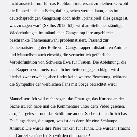
nicht ausreicht, um für das Publikum interessant zu bleiben. Obwohl
die Rapperin als ein Beleg dafür gesehen werden kann, dass im
deutschsprachigen Gangstarap doch nicht „prinzipiell alles gesagt ist,
was zu sagen war“ (Szillus 2012: 63), wird an Stelle der ständigen
Wiederholungen im männlichen Gangstarap ihre angebliche
beschränkte Themenauswahl problematisiert. Passend zur
Dethematisierung der Rolle von Gangstarappern diskutieren Animus
und Manuellsen auch einseitig die vermeintlich gefährliche
Vorbildfunktion von Schwesta Ewa für Frauen. Die Ablehnung, die
der Rapperin von meist männlicher Seite entgegenschlägt, wird
hierbei zwar erwähnt, aber findet keine weitere Beachtung, während
die Sympathie der weiblichen Fans mit Sorge betrachtet wird:
Manuellsen: Ich will nicht sagen, das Traurige, das Kuriose an der
Sache ist, ich habe mal die Kommentare unter dem Video gesehen,
also, äh, gelesen, und das Schlimme an der Sache ist…natürlich hast
Du Jungs dabei, die sagen, was ist das denn für eine Schlampe…
Animus: Die würde ihre Pisse trinken für Hunni. Die würden: (macht
ein Gurgel-Geräusch). So würden die machen!