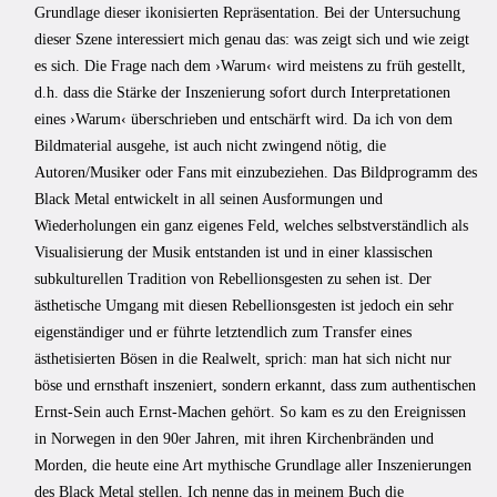
Grundlage dieser ikonisierten Repräsentation. Bei der Untersuchung
dieser Szene interessiert mich genau das: was zeigt sich und wie zeigt
es sich. Die Frage nach dem ›Warum‹ wird meistens zu früh gestellt,
d.h. dass die Stärke der Inszenierung sofort durch Interpretationen
eines ›Warum‹ überschrieben und entschärft wird. Da ich von dem
Bildmaterial ausgehe, ist auch nicht zwingend nötig, die
Autoren/Musiker oder Fans mit einzubeziehen. Das Bildprogramm des
Black Metal entwickelt in all seinen Ausformungen und
Wiederholungen ein ganz eigenes Feld, welches selbstverständlich als
Visualisierung der Musik entstanden ist und in einer klassischen
subkulturellen Tradition von Rebellionsgesten zu sehen ist. Der
ästhetische Umgang mit diesen Rebellionsgesten ist jedoch ein sehr
eigenständiger und er führte letztendlich zum Transfer eines
ästhetisierten Bösen in die Realwelt, sprich: man hat sich nicht nur
böse und ernsthaft inszeniert, sondern erkannt, dass zum authentischen
Ernst-Sein auch Ernst-Machen gehört. So kam es zu den Ereignissen
in Norwegen in den 90er Jahren, mit ihren Kirchenbränden und
Morden, die heute eine Art mythische Grundlage aller Inszenierungen
des Black Metal stellen. Ich nenne das in meinem Buch die