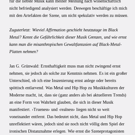
für die liebste Musik kann meiner Meinung nach wissenschaftlich
nicht befriedigend analysiert werden. Deswegen beschäftige ich mich
mit den Artefakten der Szene, um nicht spekulativ werden zu müssen.
Zuguterletzt: Wieviel Affirmation geschieht heutzutage im Black
Metal? Kennt die Gefährlichkeit dieser Musik Grenzen, und wie ernst
kann man die misanthropischen Gewaltfantasien auf Black-Metal-
Platten nehmen?
Jan G. Grünwald: Ernsthaftigkeit muss man nicht zwingend ernst
nehmen, sie jedoch als solche zur Kenntnis nehmen. Es ist ein großer
Unterschied, ob ich eine Inszenierung ernst anlege oder bereits
spöttisch entlarvend. Was Metal und Hip Hop zu Musikkulturen der
Moderne macht, ist, dass sie (ganz anders als bei aktuelleren Trends)
an eine Form von Wahrheit glauben, die sich in dieser Musik
manifestiert. ›Trueness‹ und ›realness‹ liegen nicht so weit
voneinander entfernt. Das bedeutet nicht, dass Metal und Hip Hop
unreflektiert wären, jedoch sind sie noch nicht völlig dem Spiel der
ironischen Distanznahme erlegen. Wie ernst die Szeneprotagonisten