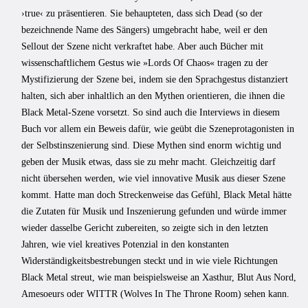
›true‹ zu präsentieren. Sie behaupteten, dass sich Dead (so der
bezeichnende Name des Sängers) umgebracht habe, weil er den
Sellout der Szene nicht verkraftet habe. Aber auch Bücher mit
wissenschaftlichem Gestus wie »Lords Of Chaos« tragen zu der
Mystifizierung der Szene bei, indem sie den Sprachgestus distanziert
halten, sich aber inhaltlich an den Mythen orientieren, die ihnen die
Black Metal-Szene vorsetzt. So sind auch die Interviews in diesem
Buch vor allem ein Beweis dafür, wie geübt die Szeneprotagonisten in
der Selbstinszenierung sind. Diese Mythen sind enorm wichtig und
geben der Musik etwas, dass sie zu mehr macht. Gleichzeitig darf
nicht übersehen werden, wie viel innovative Musik aus dieser Szene
kommt. Hatte man doch Streckenweise das Gefühl, Black Metal hätte
die Zutaten für Musik und Inszenierung gefunden und würde immer
wieder dasselbe Gericht zubereiten, so zeigte sich in den letzten
Jahren, wie viel kreatives Potenzial in den konstanten
Widerständigkeitsbestrebungen steckt und in wie viele Richtungen
Black Metal streut, wie man beispielsweise an Xasthur, Blut Aus Nord,
Amesoeurs oder WITTR (Wolves In The Throne Room) sehen kann.