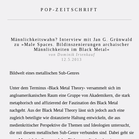
Zum
POP-ZEITSCHRIFT
Inhalt
springen
Männlichkeitswahn? Interview mit Jan G. Grünwald
zu »Male Spaces. Bildinszenierungen archaischer
Männlichkeiten im Black Metal«
von Dominik Irtenkauf
12.5.2013
Bildwelt eines metallischen Sub-Genres
Unter dem Terminus ›Black Metal Theory‹ versammelt sich im
angloamerikanischen Raum eine Gruppe von Akademikern, die stark
metaphorisch und affizierend der Faszination des Black Metal
nachgeht. Aus der Black Metal Theory lässt sich jedoch auch eine
zugleich beteiligte wie distanzierte Haltung entwickeln, die aus
medienkritischer Perspektive die Themen und Ideologien untersucht,
die mit diesem metallischen Sub-Genre verbunden sind. Dabei geht sie