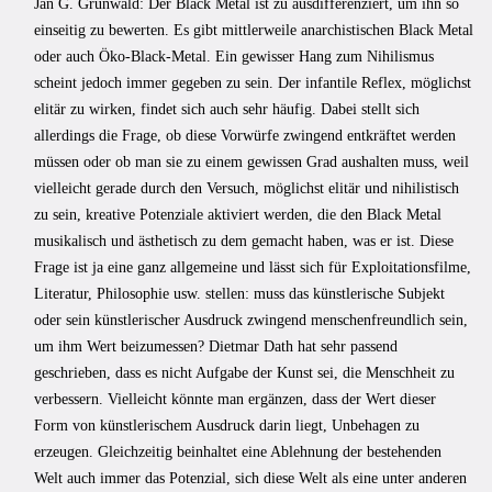
Jan G. Grünwald: Der Black Metal ist zu ausdifferenziert, um ihn so
einseitig zu bewerten. Es gibt mittlerweile anarchistischen Black Metal
oder auch Öko-Black-Metal. Ein gewisser Hang zum Nihilismus
scheint jedoch immer gegeben zu sein. Der infantile Reflex, möglichst
elitär zu wirken, findet sich auch sehr häufig. Dabei stellt sich
allerdings die Frage, ob diese Vorwürfe zwingend entkräftet werden
müssen oder ob man sie zu einem gewissen Grad aushalten muss, weil
vielleicht gerade durch den Versuch, möglichst elitär und nihilistisch
zu sein, kreative Potenziale aktiviert werden, die den Black Metal
musikalisch und ästhetisch zu dem gemacht haben, was er ist. Diese
Frage ist ja eine ganz allgemeine und lässt sich für Exploitationsfilme,
Literatur, Philosophie usw. stellen: muss das künstlerische Subjekt
oder sein künstlerischer Ausdruck zwingend menschenfreundlich sein,
um ihm Wert beizumessen? Dietmar Dath hat sehr passend
geschrieben, dass es nicht Aufgabe der Kunst sei, die Menschheit zu
verbessern. Vielleicht könnte man ergänzen, dass der Wert dieser
Form von künstlerischem Ausdruck darin liegt, Unbehagen zu
erzeugen. Gleichzeitig beinhaltet eine Ablehnung der bestehenden
Welt auch immer das Potenzial, sich diese Welt als eine unter anderen