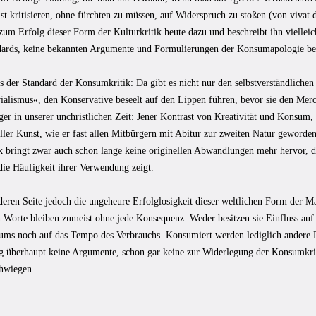
st kritisieren, ohne fürchten zu müssen, auf Widerspruch zu stoßen (von vivat
zum Erfolg dieser Form der Kulturkritik heute dazu und beschreibt ihn vielleic
dards, keine bekannten Argumente und Formulierungen der Konsumapologie ber
s der Standard der Konsumkritik: Da gibt es nicht nur den selbstverständlich
ialismus«, den Konservative beseelt auf den Lippen führen, bevor sie den Merc
iger in unserer unchristlichen Zeit: Jener Kontrast von Kreativität und Konsu
ler Kunst, wie er fast allen Mitbürgern mit Abitur zur zweiten Natur geworden
k bringt zwar auch schon lange keine originellen Abwandlungen mehr hervor, di
die Häufigkeit ihrer Verwendung zeigt.
eren Seite jedoch die ungeheure Erfolglosigkeit dieser weltlichen Form der Ma
 Worte bleiben zumeist ohne jede Konsequenz. Weder besitzen sie Einfluss auf 
ms noch auf das Tempo des Verbrauchs. Konsumiert werden lediglich andere D
g überhaupt keine Argumente, schon gar keine zur Widerlegung der Konsumkriti
chwiegen.