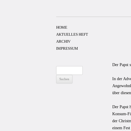
Zum
Inhalt
springen
HOME
AKTUELLES HEFT
ARCHIV
IMPRESSUM
Der Papst s
Suchen
nach:
In der Adve
Angewohnhei
über diese
Der Papst h
Konsum-Fix
der Christm
einem Fest