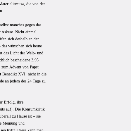
aterialismus«, die von der
n.
 selbst manches gegen das
 Askese. Nicht einmal
fen sich deshalb an der
– das wünschen sich heute
st das Licht der Welt« und
chlich bescheidene 3,95
se zum Advent von Papst
t Benedikt XVI. nicht in die
ude an jedem der 24 Tage zu
r Erfolg, ihre
eits auf). Die Konsumkritik
berall zu Hause ist – sie
che Meinung und
sen trifft. Diese kann man