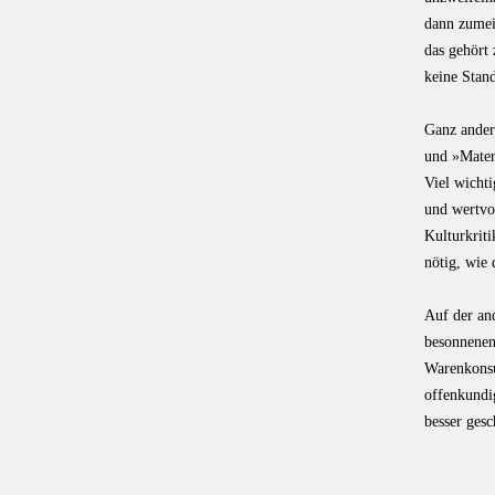
dann zumei
das gehört 
keine Stan
Ganz ander
und »Mater
Viel wicht
und wertvol
Kulturkriti
nötig, wie 
Auf der and
besonnenen
Warenkonsu
offenkundi
besser ges