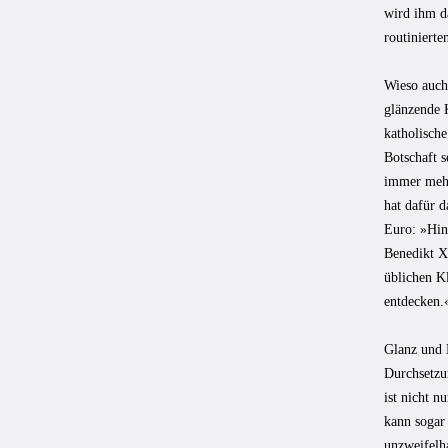
wird ihm d
routiniert
Wieso auch
glänzende 
katholisch
Botschaft s
immer mehr
hat dafür d
Euro: »Hin
Benedikt X
üblichen K
entdecken.
Glanz und 
Durchsetzu
ist nicht n
kann sogar
unzweifelha