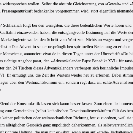
a widersprechen wollen. Selbst die absurde Gleichsetzung von »Gewalt« und »M
en Presseagenturkraft bedenkenlos vorgenommen wird, stört eigentlich niemande
? Schließlich folgt bei den wenigsten, die diese bedenklichen Worte hören und
Kauftalmi einzuwenden haben, die entsagungsvolle Besinnung auf die Werte der
e Marketingleute wollen den Schritt vom Wort zum Nichtstun wagen und vergrei
elbst: »Den Advent in seiner ursprünglichen spirituellen Bedeutung zu erleben 
 Menschen«, annonciert vivat.de in diesen Tagen unter der Überschrift »Du bi
as richtige Angebot parat, den »Adventskalender Papst Benedikt XVI« für tatsä
ter den 24 Türchen dieses Adventskalenders verbergen sich besinnliche Impul
VI. Er ermutigt uns, die Zeit des Wartens wieder neu zu erlernen. Dabei stimm
lagen über den Weihnachtskonsum ein, sondern regt dazu an, echte Adventsfre
«
Elend der Konsumkritik lassen sich kaum besser fassen. Zum einen ihr immense
ng zum Gemeinplatz (selbst katholischen Devotionalienverkäufern fällt das ber
ur keiner politischen oder weltanschaulichen Richtung fest zuzuordnen, weil sie ü
 im alltäglichen Gespräch ganz unpolitisch daherkommen, als selbstverständli
ft richtige Haltung, die man nur erwähnt, wenn man auf ›grelle‹ Verhaltenswei