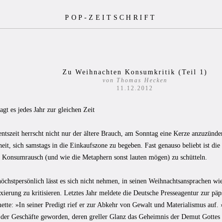
POP-ZEITSCHRIFT
Zu Weihnachten Konsumkritik (Teil 1)
von Thomas Hecken
11.12.2012
agt es jedes Jahr zur gleichen Zeit
ntszeit herrscht nicht nur der ältere Brauch, am Sonntag eine Kerze anzuzünde
t, sich samstags in die Einkaufszone zu begeben. Fast genauso beliebt ist die
n Konsumrausch (und wie die Metaphern sonst lauten mögen) zu schütteln.
öchstpersönlich lässt es sich nicht nehmen, in seinen Weihnachtsansprachen wi
ierung zu kritisieren. Letztes Jahr meldete die Deutsche Presseagentur zur pä
ette: »In seiner Predigt rief er zur Abkehr von Gewalt und Materialismus auf.
 der Geschäfte geworden, deren greller Glanz das Geheimnis der Demut Gottes