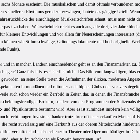
le sechs Monate erscheint. Die musikalischen und damit oftmals verbundenen 
en schnelleren Rhythmus geradezu erzwingen, lautete das gängige Urteil. Wenn
 Jahresrückblicke der einschlägigen Musikzeitschriften schaut, muss man nicht
erpasst zu haben. Wahrscheinlich reicht es auch aus, alle drei, vier Jahre hine
 für kleinere Entwicklungen und vor allem für Neuerscheinungen interessiert (d
ein können wie Stilumschwünge, Gründungsdokumente und hochoriginelle Werke 
ende Punkt).
ter und in manchen Ländern einschneidender geht es an den Finanzmärkten zu. S
chlagen? Ganz falsch ist es sicherlich nicht. Das Bild vom langweiligen, blassen
s geworden, an seine Stelle treten die Aufnahmen der slicken, modernen Angest
pekulanten in mondänen und mitunter auch hippen Clubs oder vor verspiegelte
weile auch schon wieder ein Zerrbild in Zeiten dar, in denen die Finanzbranch
ntscheidungsfreudigen Brokern, sondern von den Programmen der Spitzenabsolv
 und Physikinstitute bestimmt wird. Aber es ist zumindest insofern kein völlig 
noch recht jungen Investmentbanker trotz ihrer oft teuer erkauften Master-of-
 die recht zuverlässig auf eine Herkunft aus der oberen Mittelschicht hindeute
dition verhaftet sind – also seltener in Theater oder Oper und häufiger in Dis
n sind, eher Aufputschdrogen als Rotwein bevorzugen, usf.