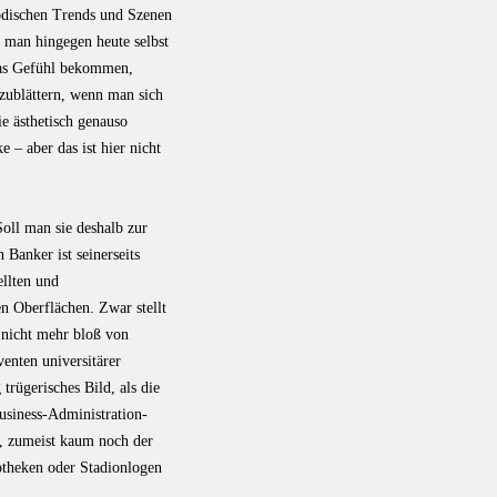
modischen Trends und Szenen
 man hingegen heute selbst
 das Gefühl bekommen,
inzublättern, wenn man sich
ie ästhetisch genauso
– aber das ist hier nicht
oll man sie deshalb zur
 Banker ist seinerseits
ellten und
n Oberflächen. Zwar stellt
e nicht mehr bloß von
enten universitärer
trügerisches Bild, als die
Business-Administration-
n, zumeist kaum noch der
kotheken oder Stadionlogen