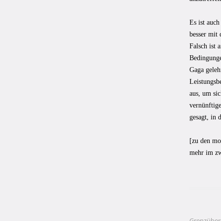
Es ist auch
besser mit
Falsch ist
Bedingunge
Gaga geleh
Leistungsbe
aus, um si
vernünftige
gesagt, in
[zu den mo
mehr im zw
Grenzübers
Beitragsna