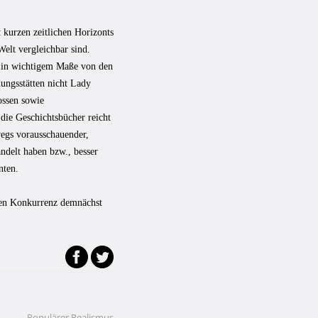
t kurzen zeitlichen Horizonts
elt vergleichbar sind.
ss in wichtigem Maße von den
ungsstätten nicht Lady
ossen sowie
 die Geschichtsbücher reicht
wegs vorausschauender,
andelt haben bzw., besser
nten.
hen Konkurrenz demnächst
Populärer Realismus