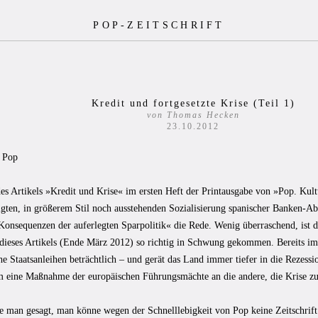
POP-ZEITSCHRIFT
Kredit und fortgesetzte Krise (Teil 1)
von Thomas Hecken
23.10.2012
 Pop
s Artikels »Kredit und Krise« im ersten Heft der Printausgabe von »Pop. Kult
gten, in größerem Stil noch ausstehenden Sozialisierung spanischer Banken-A
Konsequenzen der auferlegten Sparpolitik« die Rede. Wenig überraschend, ist d
dieses Artikels (Ende März 2012) so richtig in Schwung gekommen. Bereits im 
he Staatsanleihen beträchtlich – und gerät das Land immer tiefer in die Rezessio
em eine Maßnahme der europäischen Führungsmächte an die andere, die Krise z
te man gesagt, man könne wegen der Schnelllebigkeit von Pop keine Zeitschri