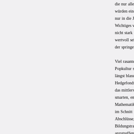
die nur al
würden ein
nur in die
Wichtiges v
nicht stark
wertvoll s
der spring
Viel rasan
Popkultur s
längst blas
Hedgefonds
das mittler
smarten, e
Mathematik-
im Schnitt 
Abschlüsse,
Bildungstra
anzutreffe