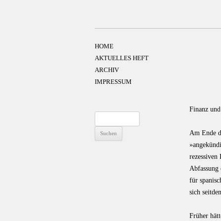
Zum
Inhalt
springen
HOME
AKTUELLES HEFT
ARCHIV
IMPRESSUM
Finanz und
Suchen
nach:
Am Ende de
»angekündi
rezessiven 
Abfassung 
für spanisc
sich seitd
Früher hät