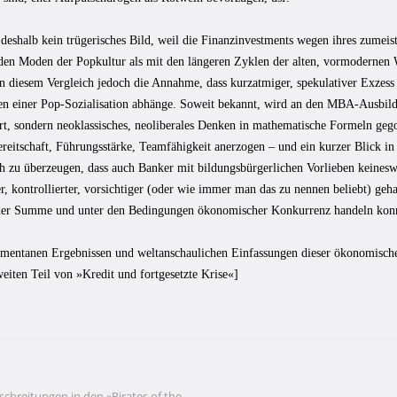
 deshalb kein trügerisches Bild, weil die Finanzinvestments wegen ihres zumeis
 den Moden der Popkultur als mit den längeren Zyklen der alten, vormodernen W
 an diesem Vergleich jedoch die Annahme, dass kurzatmiger, spekulativer Exze
n einer Pop-Sozialisation abhänge. Soweit bekannt, wird an den MBA-Ausbild
rt, sondern neoklassisches, neoliberales Denken in mathematische Formeln geg
reitschaft, Führungsstärke, Teamfähigkeit anerzogen – und ein kurzer Blick in
ch zu überzeugen, dass auch Banker mit bildungsbürgerlichen Vorlieben keines
r, kontrollierter, vorsichtiger (oder wie immer man das zu nennen beliebt) geh
 der Summe und unter den Bedingungen ökonomischer Konkurrenz handeln kon
mentanen Ergebnissen und weltanschaulichen Einfassungen dieser ökonomisc
eiten Teil von »Kredit und fortgesetzte Krise«]
chreitungen in den »Pirates of the
vigation