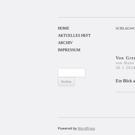
Zum
Inhalt
springen
HOME
SCHLAGWO
AKTUELLES HEFT
ARCHIV
IMPRESSUM
Von Gre
von Hans 
30.1.202
Suchen
nach:
Ein Blick 
Powered by
WordPress