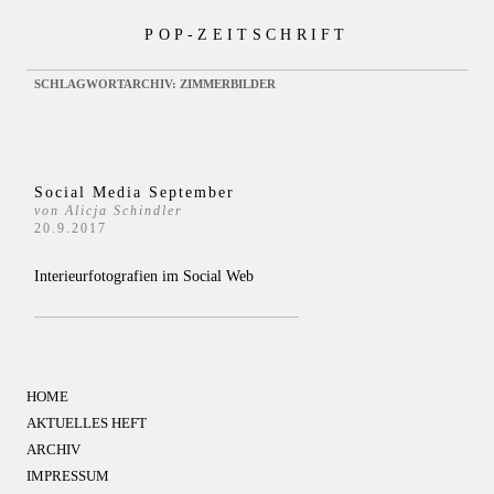
Zum
POP-ZEITSCHRIFT
Inhalt
springen
SCHLAGWORTARCHIV:
ZIMMERBILDER
Social Media September
von Alicja Schindler
20.9.2017
Interieurfotografien im Social Web
HOME
AKTUELLES HEFT
ARCHIV
IMPRESSUM