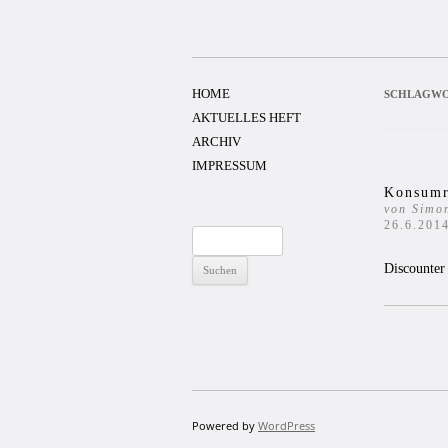
Zum
Inhalt
springen
HOME
SCHLAGWO
AKTUELLES HEFT
ARCHIV
IMPRESSUM
Konsumr
von Simon
26.6.201
Suchen
nach:
Discounter
Powered by
WordPress