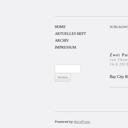
Zum
Inhalt
springen
HOME
SCHLAGWO
AKTUELLES HEFT
ARCHIV
IMPRESSUM
Zwei Pu
von Thom
24.8.201
Suchen
nach:
Bay City R
Powered by
WordPress