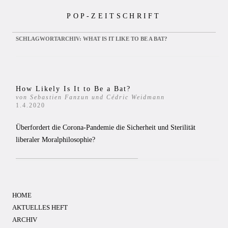
Zum
POP-ZEITSCHRIFT
Inhalt
springen
SCHLAGWORTARCHIV:
WHAT IS IT LIKE TO BE A BAT?
How Likely Is It to Be a Bat?
von Sebastien Fanzun und Cédric Weidmann
1.4.2020
Überfordert die Corona-Pandemie die Sicherheit und Sterilität
liberaler Moralphilosophie?
HOME
AKTUELLES HEFT
ARCHIV