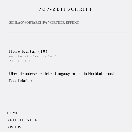
Zum
POP-ZEITSCHRIFT
Inhalt
springen
SCHLAGWORTARCHIV:
WERTHER-EFFEKT
Hohe Kultur (10)
von Annekathrin Kohout
27.11.2017
Über die unterschiedlichen Umgangsformen in Hochkultur und
Populärkultur
HOME
AKTUELLES HEFT
ARCHIV