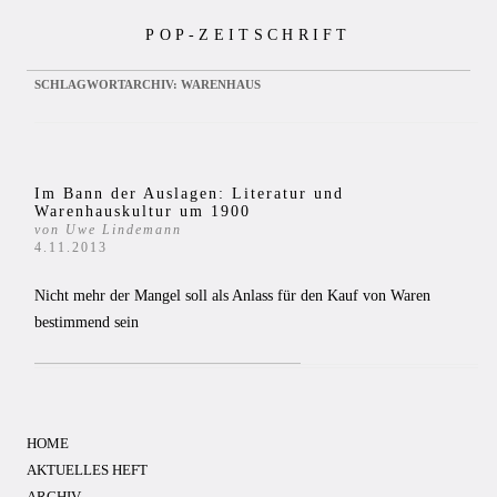
Zum
POP-ZEITSCHRIFT
Inhalt
springen
SCHLAGWORTARCHIV:
WARENHAUS
Im Bann der Auslagen: Literatur und
Warenhauskultur um 1900
von Uwe Lindemann
4.11.2013
Nicht mehr der Mangel soll als Anlass für den Kauf von Waren
bestimmend sein
HOME
AKTUELLES HEFT
ARCHIV