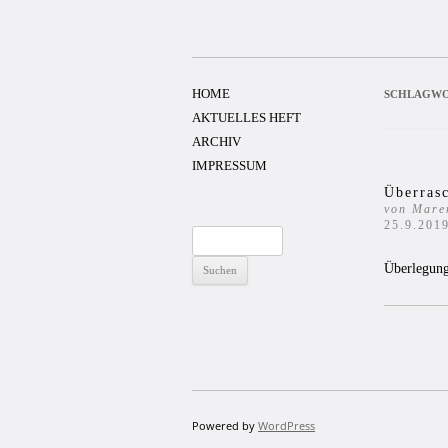
Zum
Inhalt
springen
HOME
SCHLAGWO
AKTUELLES HEFT
ARCHIV
IMPRESSUM
Überrasc
von Mare
25.9.201
Suchen
nach:
Überlegung
Powered by
WordPress