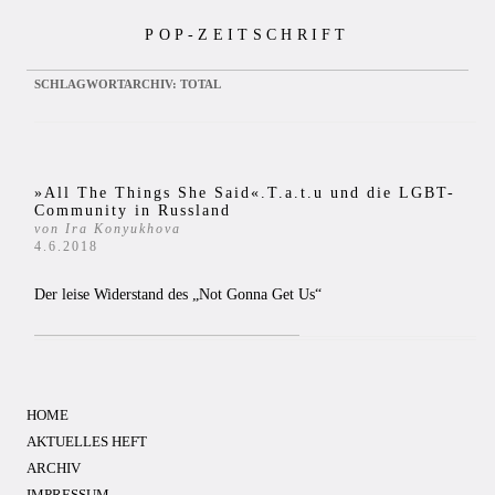
Zum
POP-ZEITSCHRIFT
Inhalt
springen
SCHLAGWORTARCHIV:
TOTAL
»All The Things She Said«.T.a.t.u und die LGBT-
Community in Russland
von Ira Konyukhova
4.6.2018
Der leise Widerstand des „Not Gonna Get Us“
HOME
AKTUELLES HEFT
ARCHIV
IMPRESSUM