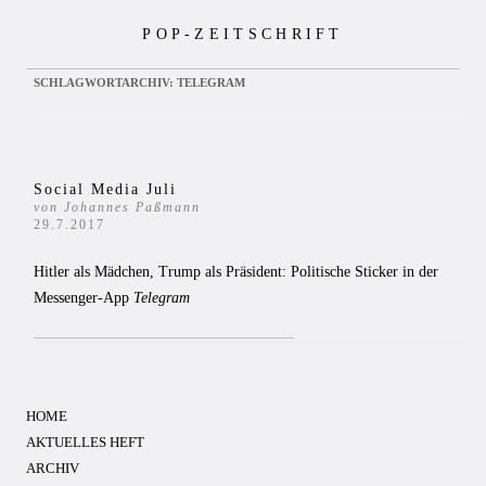
Zum
POP-ZEITSCHRIFT
Inhalt
springen
SCHLAGWORTARCHIV:
TELEGRAM
Social Media Juli
von Johannes Paßmann
29.7.2017
Hitler als Mädchen, Trump als Präsident: Politische Sticker in der
Messenger-App
Telegram
HOME
AKTUELLES HEFT
ARCHIV