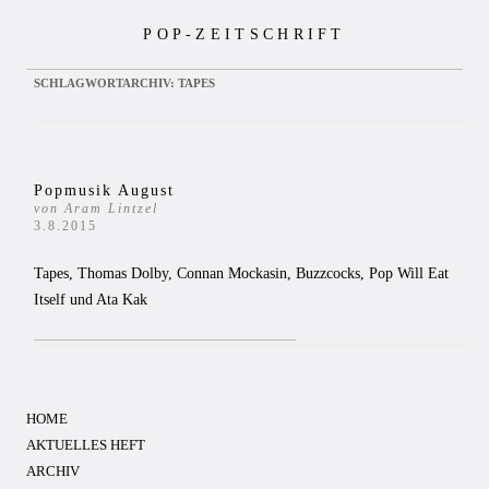
Zum
POP-ZEITSCHRIFT
Inhalt
springen
SCHLAGWORTARCHIV:
TAPES
Popmusik August
von Aram Lintzel
3.8.2015
Tapes, Thomas Dolby, Connan Mockasin, Buzzcocks, Pop Will Eat
Itself und Ata Kak
HOME
AKTUELLES HEFT
ARCHIV