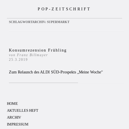
Zum
POP-ZEITSCHRIFT
Inhalt
springen
SCHLAGWORTARCHIV:
SUPERMARKT
Konsumrezension Frühling
von Franz Billmayer
25.3.2019
Zum Relaunch des ALDI SÜD-Prospekts „Meine Woche“
HOME
AKTUELLES HEFT
ARCHIV
IMPRESSUM