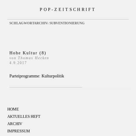
Zum
POP-ZEITSCHRIFT
Inhalt
springen
SCHLAGWORTARCHIV:
SUBVENTIONIERUNG
Hohe Kultur (8)
von Thomas Hecken
4.9.2017
Parteiprogramme: Kulturpolitik
HOME
AKTUELLES HEFT
ARCHIV
IMPRESSUM