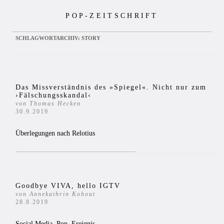
Zum
POP-ZEITSCHRIFT
Inhalt
springen
SCHLAGWORTARCHIV:
STORY
Das Missverständnis des »Spiegel«. Nicht nur zum
›Fälschungsskandal‹
von Thomas Hecken
30.9.2019
Überlegungen nach Relotius
Goodbye VIVA, hello IGTV
von Annekathrin Kohout
28.8.2019
Social Media, Pop, Ereignis