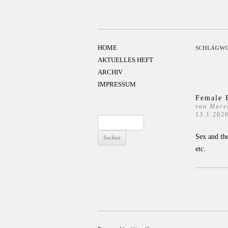
Zum
Inhalt
springen
HOME
SCHLAGWO
AKTUELLES HEFT
ARCHIV
IMPRESSUM
Female 
von Mare
13.1.202
Suchen
nach:
Sex and th
etc.