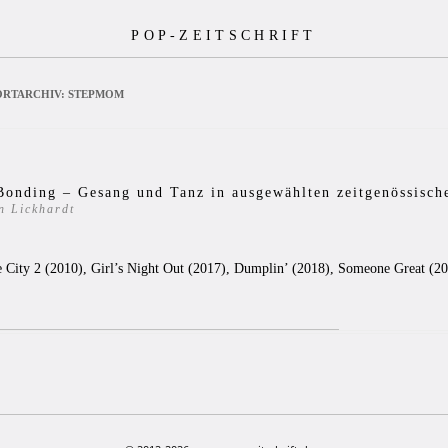
POP-ZEITSCHRIFT
RTARCHIV:
STEPMOM
Bonding – Gesang und Tanz in ausgewählten zeitgenössisch
n Lickhardt
0
e City 2 (2010), Girl’s Night Out (2017), Dumplin’ (2018), Someone Great (2