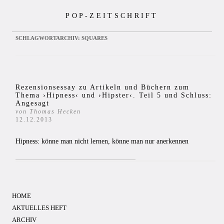
Zum
POP-ZEITSCHRIFT
Inhalt
springen
SCHLAGWORTARCHIV:
SQUARES
Rezensionsessay zu Artikeln und Büchern zum
Thema ›Hipness‹ und ›Hipster‹. Teil 5 und Schluss:
Angesagt
von Thomas Hecken
12.12.2013
Hipness: könne man nicht lernen, könne man nur anerkennen
HOME
AKTUELLES HEFT
ARCHIV