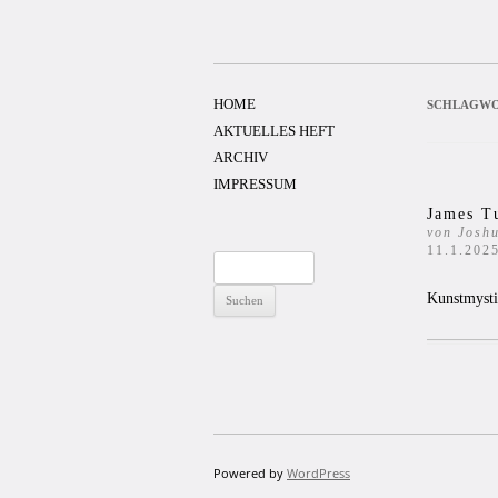
Zum
Inhalt
springen
HOME
SCHLAGWO
AKTUELLES HEFT
ARCHIV
IMPRESSUM
James T
von Josh
11.1.202
Suchen
nach:
Kunstmyst
Powered by
WordPress