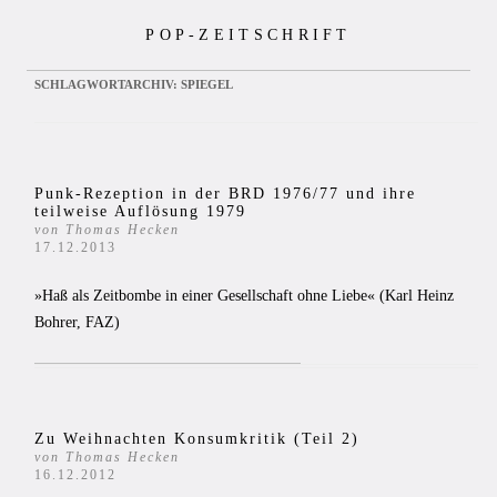
Zum
POP-ZEITSCHRIFT
Inhalt
springen
SCHLAGWORTARCHIV:
SPIEGEL
Punk-Rezeption in der BRD 1976/77 und ihre
teilweise Auflösung 1979
von Thomas Hecken
17.12.2013
»Haß als Zeitbombe in einer Gesellschaft ohne Liebe« (Karl Heinz
Bohrer, FAZ)
Zu Weihnachten Konsumkritik (Teil 2)
von Thomas Hecken
16.12.2012