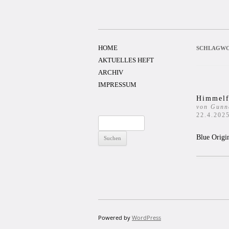
Zum
Inhalt
springen
HOME
SCHLAGWO
AKTUELLES HEFT
ARCHIV
IMPRESSUM
Himmelf
von Gunn
22.4.202
Suchen
nach:
Blue Origi
Powered by
WordPress