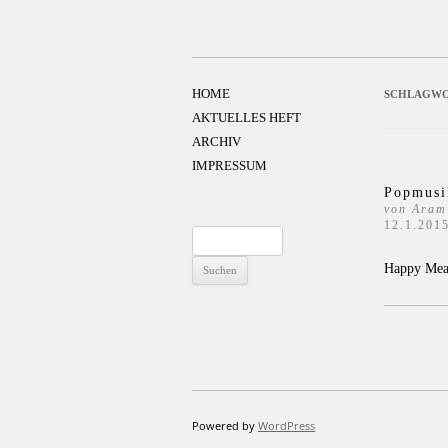
Zum
Inhalt
springen
HOME
SCHLAGWO
AKTUELLES HEFT
ARCHIV
IMPRESSUM
Popmusi
von Aram
12.1.201
Suchen
nach:
Happy Meals
Powered by
WordPress