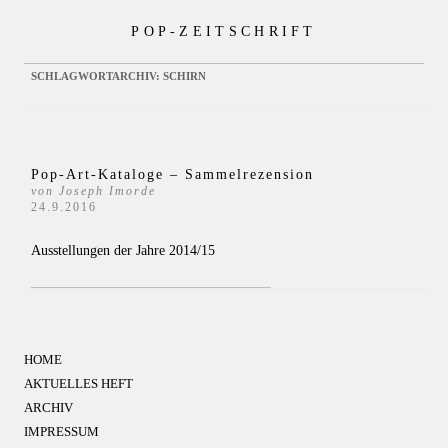
Zum
POP-ZEITSCHRIFT
Inhalt
springen
SCHLAGWORTARCHIV:
SCHIRN
Pop-Art-Kataloge – Sammelrezension
von Joseph Imorde
24.9.2016
Ausstellungen der Jahre 2014/15
HOME
AKTUELLES HEFT
ARCHIV
IMPRESSUM