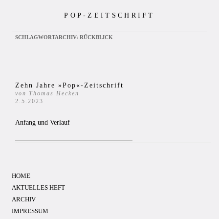
Zum
POP-ZEITSCHRIFT
Inhalt
springen
SCHLAGWORTARCHIV:
RÜCKBLICK
Zehn Jahre »Pop«-Zeitschrift
von Thomas Hecken
2.5.2023
Anfang und Verlauf
HOME
AKTUELLES HEFT
ARCHIV
IMPRESSUM