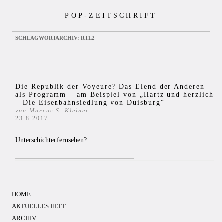
Zum
POP-ZEITSCHRIFT
Inhalt
springen
SCHLAGWORTARCHIV:
RTL2
Die Republik der Voyeure? Das Elend der Anderen
als Programm – am Beispiel von „Hartz und herzlich
– Die Eisenbahnsiedlung von Duisburg“
von Marcus S. Kleiner
23.8.2017
Unterschichtenfernsehen?
HOME
AKTUELLES HEFT
ARCHIV