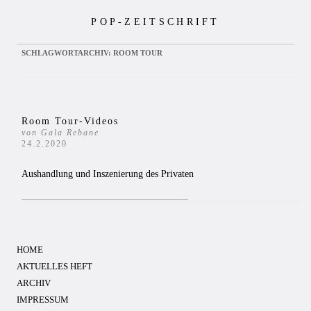
Zum
POP-ZEITSCHRIFT
Inhalt
springen
SCHLAGWORTARCHIV:
ROOM TOUR
Room Tour-Videos
von Gala Rebane
24.2.2020
Aushandlung und Inszenierung des Privaten
HOME
AKTUELLES HEFT
ARCHIV
IMPRESSUM