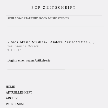
Zum
POP-ZEITSCHRIFT
Inhalt
springen
SCHLAGWORTARCHIV:
ROCK MUSIC STUDIES
»Rock Music Studies«. Andere Zeitschriften (1)
von Thomas Hecken
6.1.2017
Beginn einer neuen Artikelserie
HOME
AKTUELLES HEFT
ARCHIV
IMPRESSUM