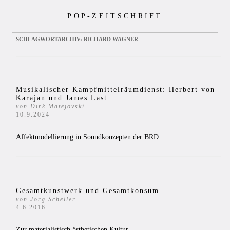
Zum
POP-ZEITSCHRIFT
Inhalt
springen
SCHLAGWORTARCHIV:
RICHARD WAGNER
Musikalischer Kampfmittelräumdienst: Herbert von
Karajan und James Last
von Dirk Matejovski
10.9.2024
Affektmodellierung in Soundkonzepten der BRD
Gesamtkunstwerk und Gesamtkonsum
von Jörg Scheller
4.6.2016
Zur materialistisch-ästhetischen Kultur