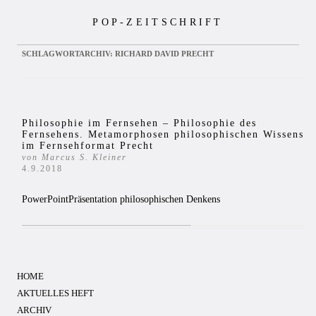
Zum
POP-ZEITSCHRIFT
Inhalt
springen
SCHLAGWORTARCHIV:
RICHARD DAVID PRECHT
Philosophie im Fernsehen – Philosophie des
Fernsehens. Metamorphosen philosophischen Wissens
im Fernsehformat Precht
von Marcus S. Kleiner
4.9.2018
PowerPointPräsentation philosophischen Denkens
HOME
AKTUELLES HEFT
ARCHIV