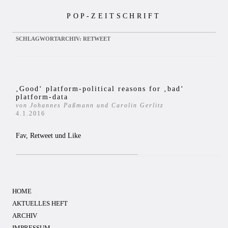
Zum
POP-ZEITSCHRIFT
Inhalt
springen
SCHLAGWORTARCHIV:
RETWEET
‚Good‘ platform-political reasons for ‚bad‘
platform-data
von Johannes Paßmann und Carolin Gerlitz
4.1.2016
Fav, Retweet und Like
HOME
AKTUELLES HEFT
ARCHIV
IMPRESSUM