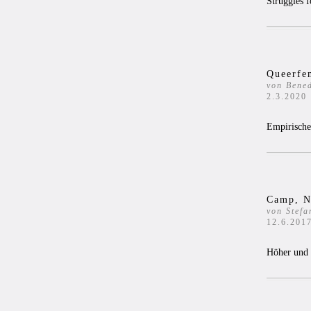
Struggles f
Queerfem
von Bened
2.3.2020
Empirische
Camp, N
von Stefa
12.6.201
Höher und 