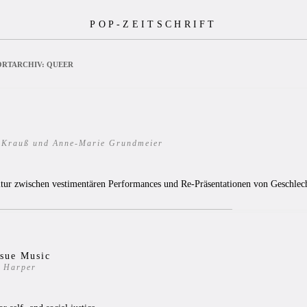
POP-ZEITSCHRIFT
RTARCHIV:
QUEER
a Krauß und Anne-Marie Grundmeier
1
tur zwischen vestimentären Performances und Re-Präsentationen von Geschlec
ssue Music
 Harper
0