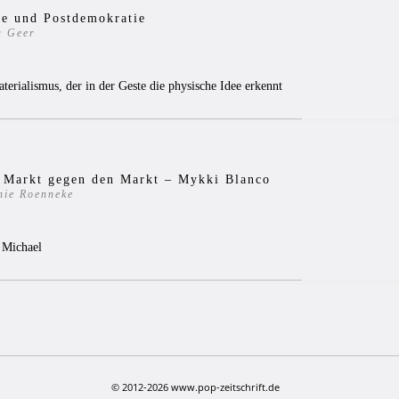
se und Postdemokratie
a Geer
4
erialismus, der in der Geste die physische Idee erkennt
 Markt gegen den Markt – Mykki Blanco
nie Roenneke
3
 Michael
© 2012-2026 www.pop-zeitschrift.de