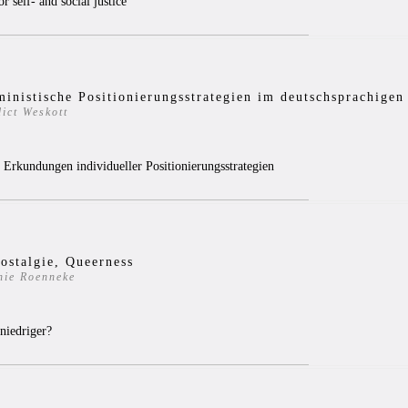
or self- and social justice
inistische Positionierungsstrategien im deutschsprachige
ict Weskott
 Erkundungen individueller Positionierungsstrategien
ostalgie, Queerness
nie Roenneke
7
niedriger?