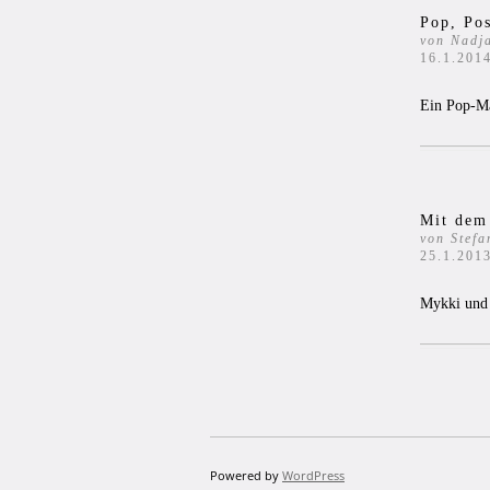
Pop, Po
von Nadj
16.1.201
Ein Pop-Mat
Mit dem
von Stefa
25.1.201
Mykki und
Powered by
WordPress