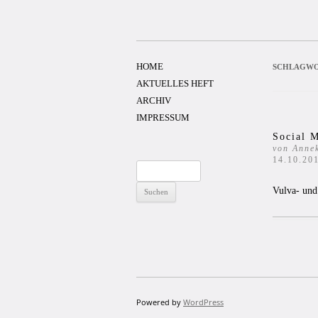
Zum
Inhalt
springen
HOME
SCHLAGWO
AKTUELLES HEFT
ARCHIV
IMPRESSUM
Social 
von Anne
14.10.20
Suchen
nach:
Vulva- und
Powered by
WordPress