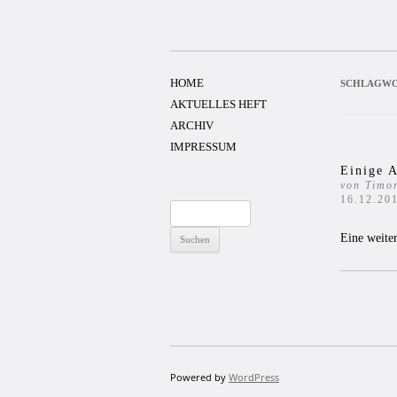
Zum
Inhalt
springen
HOME
SCHLAGWO
AKTUELLES HEFT
ARCHIV
IMPRESSUM
Einige 
von Timo
16.12.20
Suchen
nach:
Eine weiter
Powered by
WordPress