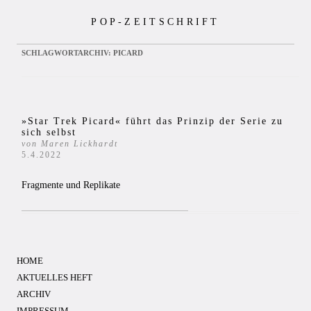
Zum
POP-ZEITSCHRIFT
Inhalt
springen
SCHLAGWORTARCHIV:
PICARD
»Star Trek Picard« führt das Prinzip der Serie zu
sich selbst
von Maren Lickhardt
5.4.2022
Fragmente und Replikate
HOME
AKTUELLES HEFT
ARCHIV
IMPRESSUM