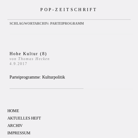
Zum
POP-ZEITSCHRIFT
Inhalt
springen
SCHLAGWORTARCHIV:
PARTEIPROGRAMM
Hohe Kultur (8)
von Thomas Hecken
4.9.2017
Parteiprogramme: Kulturpolitik
HOME
AKTUELLES HEFT
ARCHIV
IMPRESSUM