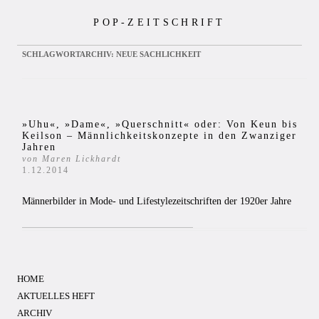
Zum
POP-ZEITSCHRIFT
Inhalt
springen
SCHLAGWORTARCHIV:
NEUE SACHLICHKEIT
»Uhu«, »Dame«, »Querschnitt« oder: Von Keun bis
Keilson – Männlichkeitskonzepte in den Zwanziger
Jahren
von Maren Lickhardt
1.12.2014
Männerbilder in Mode- und Lifestylezeitschriften der 1920er Jahre
HOME
AKTUELLES HEFT
ARCHIV