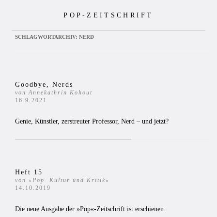
Zum
POP-ZEITSCHRIFT
Inhalt
springen
SCHLAGWORTARCHIV:
NERD
Goodbye, Nerds
von Annekathrin Kohout
16.9.2021
Genie, Künstler, zerstreuter Professor, Nerd – und jetzt?
Heft 15
von »Pop. Kultur und Kritik«
14.10.2019
Die neue Ausgabe der »Pop«-Zeitschrift ist erschienen.