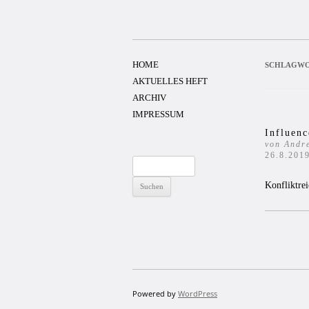
Zum
Inhalt
springen
HOME
SCHLAGWO
AKTUELLES HEFT
ARCHIV
IMPRESSUM
Influen
von Andr
26.8.201
Suchen
nach:
Konfliktre
Powered by
WordPress