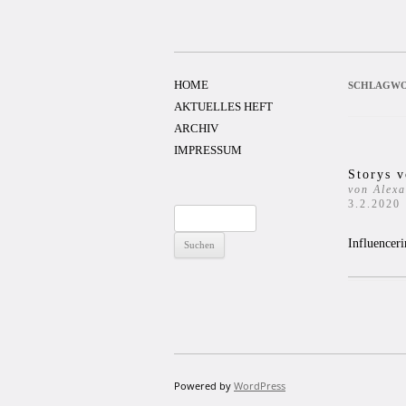
Zum
Inhalt
springen
HOME
SCHLAGWO
AKTUELLES HEFT
ARCHIV
IMPRESSUM
Storys 
von Alexa
3.2.2020
Suchen
nach:
Influencer
Powered by
WordPress