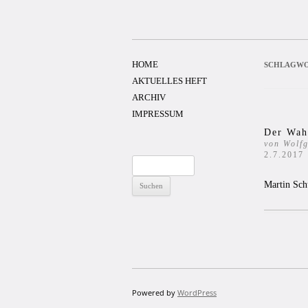
Zum
Inhalt
springen
HOME
SCHLAGWO
AKTUELLES HEFT
ARCHIV
IMPRESSUM
Der Wah
von Wolfg
2.7.2017
Suchen
nach:
Martin Sch
Powered by
WordPress