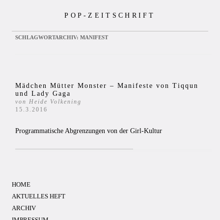
Zum
POP-ZEITSCHRIFT
Inhalt
springen
SCHLAGWORTARCHIV:
MANIFEST
Mädchen Mütter Monster – Manifeste von Tiqqun
und Lady Gaga
von Heide Volkening
15.3.2016
Programmatische Abgrenzungen von der Girl-Kultur
HOME
AKTUELLES HEFT
ARCHIV
IMPRESSUM