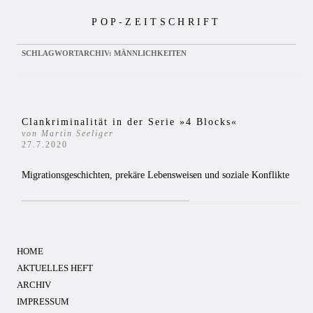
Zum
POP-ZEITSCHRIFT
Inhalt
springen
SCHLAGWORTARCHIV:
MÄNNLICHKEITEN
Clankriminalität in der Serie »4 Blocks«
von Martin Seeliger
27.7.2020
Migrationsgeschichten, prekäre Lebensweisen und soziale Konflikte
HOME
AKTUELLES HEFT
ARCHIV
IMPRESSUM