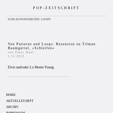
Zum
POP-ZEITSCHRIFT
Inhalt
springen
SCHLAGWORTARCHIV:
LOOPS
Von Patterns und Loops: Rezension zu Tilman
Baumgärtel, »Schleifen«
von Timor Kaul
1.11.2015
Elvis und/oder La Monte Young
HOME
AKTUELLES HEFT
ARCHIV
IMPRESSUM