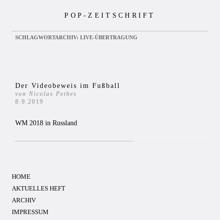
Zum
POP-ZEITSCHRIFT
Inhalt
springen
SCHLAGWORTARCHIV:
LIVE-ÜBERTRAGUNG
Der Videobeweis im Fußball
von Nicolas Pethes
8.9.2019
WM 2018 in Russland
HOME
AKTUELLES HEFT
ARCHIV
IMPRESSUM